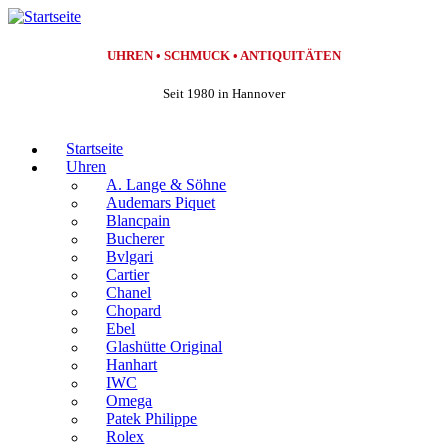
Skip
to
content
UHREN • SCHMUCK • ANTIQUITÄTEN
Seit 1980 in Hannover
Startseite
Uhren
A. Lange & Söhne
Audemars Piquet
Blancpain
Bucherer
Bvlgari
Cartier
Chanel
Chopard
Ebel
Glashütte Original
Hanhart
IWC
Omega
Patek Philippe
Rolex