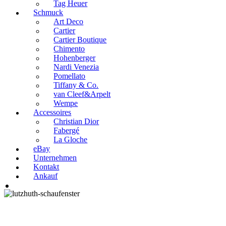
Tag Heuer
Schmuck
Art Deco
Cartier
Cartier Boutique
Chimento
Hohenberger
Nardi Venezia
Pomellato
Tiffany & Co.
van Cleef&Arpelt
Wempe
Accessoires
Christian Dior
Fabergé
La Gloche
eBay
Unternehmen
Kontakt
Ankauf